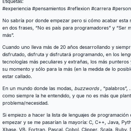
Etiquetas:
#
experiencia
#
pensamientos
#
reflexion
#
carrera
#
person
No sabría por donde empezar pero si cómo acabar esta re
en dos frases, “No es país para programadores” y “Ser m
más”.
Cuando uno lleva más de 20 años desarrollando y siempre
disfrutado, disfruta y disfrutará programando, en los le
tecnologías más peculiares y extrañas, los más punteros 
su momento y sólo para la más (en la medida de lo posibl
estar callado.
En un mundo donde las modas,
buzzwords
, “palabros”,
como siempre la he entendido, y que no es más que plant
problema/necesidad.
Si empiezo a hacer la lista de lenguajes de programación 
empezar y se me pasarían la mayoría: C, C++, Java, Pyth
Xbase, VB, Fortran, Pascal, Cobol, Clipper, Scala, Ruby, 