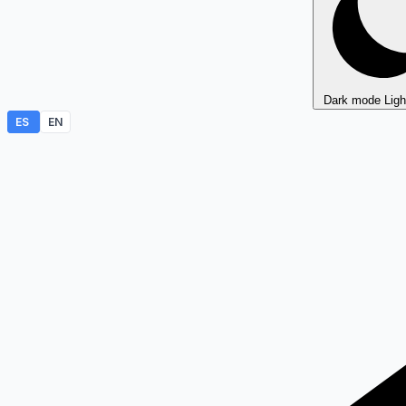
Dark mode
Lig
ES
EN