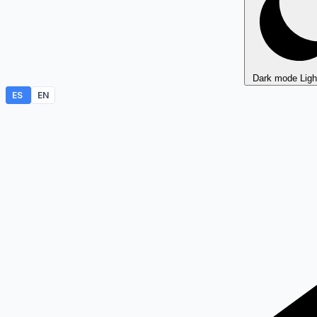
Dark mode
Lig
ES
EN