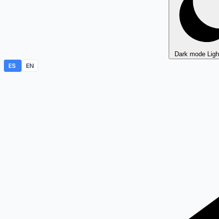
Dark mode
Lig
ES
EN