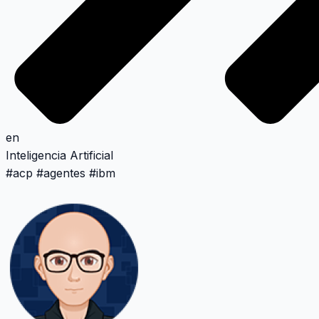
en
Inteligencia Artificial
#
acp
#
agentes
#
ibm