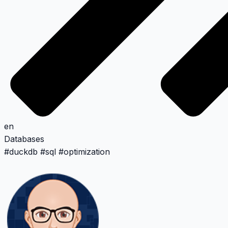
en
Databases
#
duckdb
#
sql
#
optimization