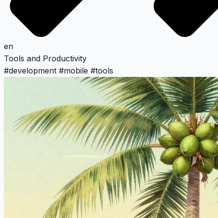
en
Tools and Productivity
#
development
#
mobile
#
tools