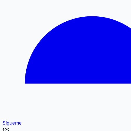
Sígueme
122