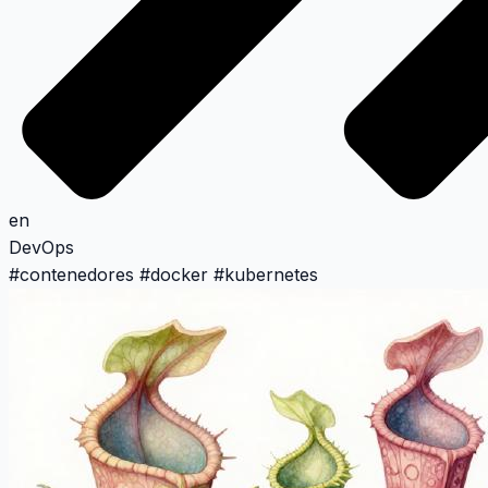
en
DevOps
#
contenedores
#
docker
#
kubernetes