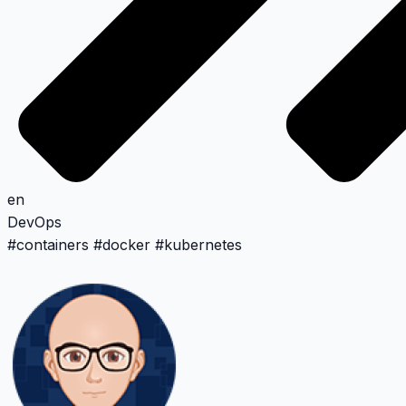
en
DevOps
#
containers
#
docker
#
kubernetes