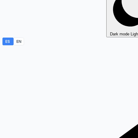
Dark mode
Lig
ES
EN