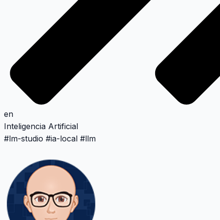
en
Inteligencia Artificial
#
lm-studio
#
ia-local
#
llm