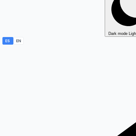
Dark mode
Lig
ES
EN