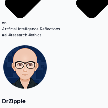
en
Artificial Intelligence
Reflections
#
ai
#
research
#
ethics
DrZippie