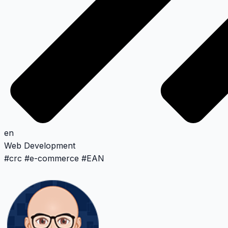
en
Web Development
#
crc
#
e-commerce
#
EAN