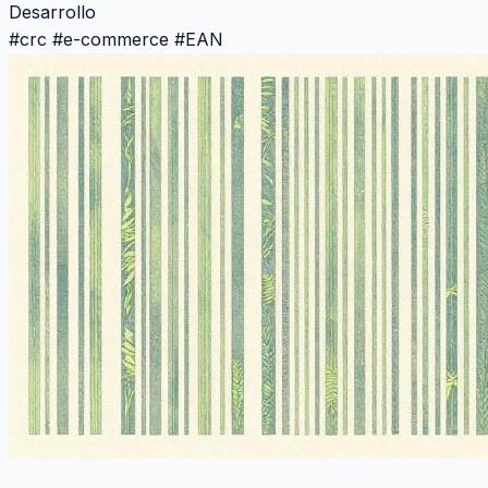
Desarrollo
#
crc
#
e-commerce
#
EAN