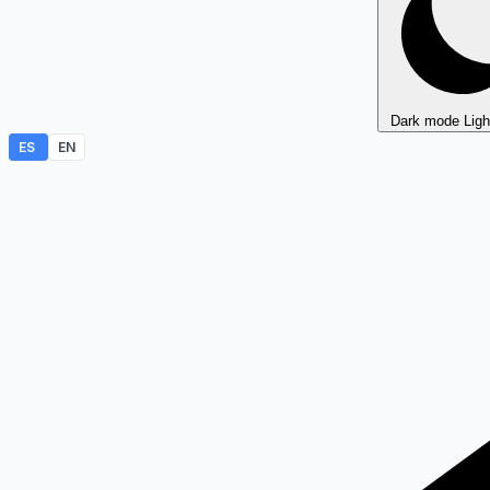
Dark mode
Lig
ES
EN