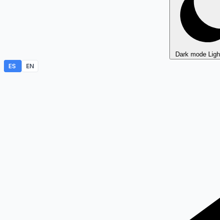
Dark mode
Lig
ES
EN