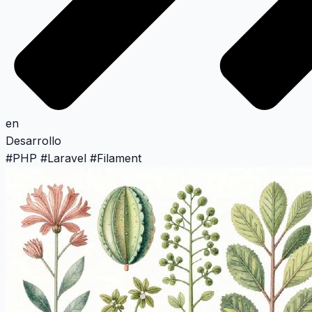
en
Desarrollo
#
PHP
#
Laravel
#
Filament