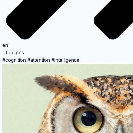
en
Thoughts
#
cognition
#
attention
#
intelligence