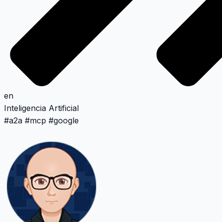
en
Inteligencia Artificial
#
a2a
#
mcp
#
google