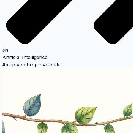
en
Artificial Intelligence
#
mcp
#
anthropic
#
claude