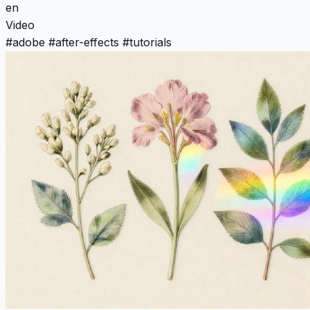
en
Video
#
adobe
#
after-effects
#
tutorials