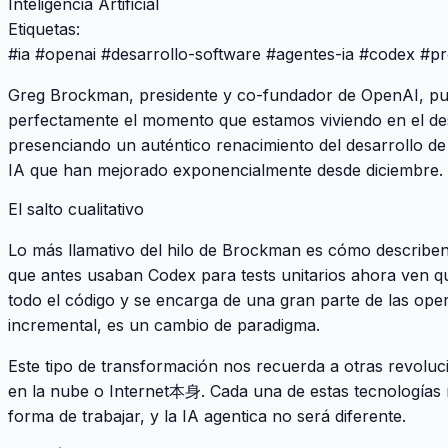
Inteligencia Artificial
Etiquetas:
#
ia
#
openai
#
desarrollo-software
#
agentes-ia
#
codex
#
pr
Greg Brockman, presidente y co-fundador de OpenAI, pub
perfectamente el momento que estamos viviendo en el des
presenciando un auténtico renacimiento del desarrollo d
IA que han mejorado exponencialmente desde diciembre.
El salto cualitativo
Lo más llamativo del hilo de Brockman es cómo describen
que antes usaban Codex para tests unitarios ahora ven q
todo el código y se encarga de una gran parte de las op
incremental, es un cambio de paradigma.
Este tipo de transformación nos recuerda a otras revolu
en la nube o Internet本身. Cada una de estas tecnologías 
forma de trabajar, y la IA agentica no será diferente.