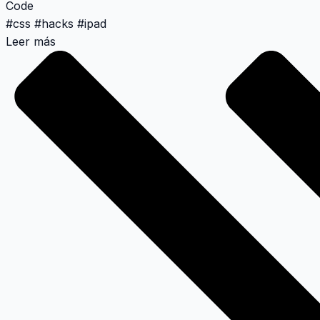
Code
#
css
#
hacks
#
ipad
Leer más