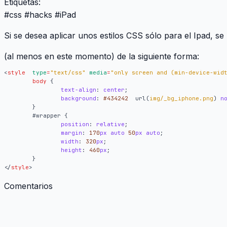
Etiquetas:
#
css
#
hacks
#
iPad
Si se desea aplicar unos estilos CSS sólo para el Ipad, s
(al menos en este momento) de la siguiente forma:
<
style
type
=
"text/css"
media
=
"only screen and (min-device-wid
body
{
text-align
:
center
;
background
:
#434242
url
(
img/_bg_iphone.png
)
n
}
#
wrapper
{
position
:
relative
;
margin
:
170
px
auto
50
px
auto
;
width
:
320
px
;
height
:
460
px
;
}
</
style
>
Comentarios