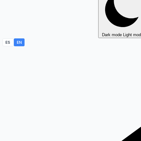
Dark mode
Light mo
ES
EN