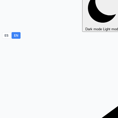
Dark mode
Light mo
ES
EN