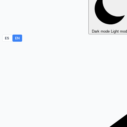
Dark mode
Light mo
ES
EN