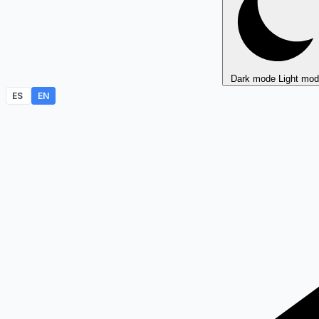
Dark mode
Light mo
ES
EN