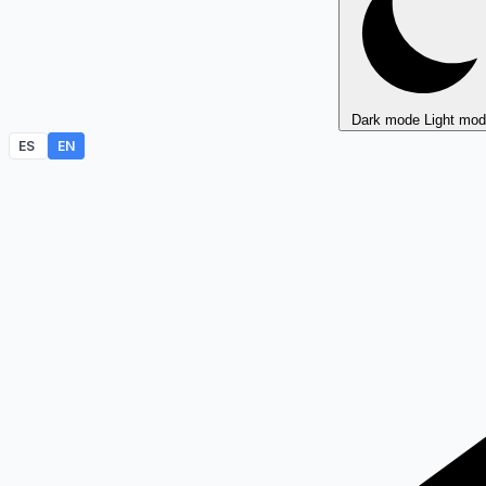
Dark mode
Light mo
ES
EN