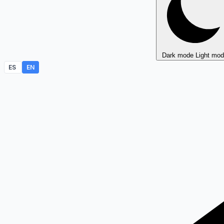
Dark mode
Light mo
ES
EN