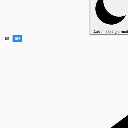
Dark mode
Light mo
ES
EN