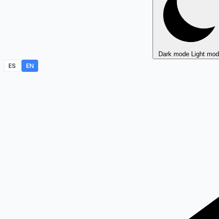
Dark mode
Light mo
ES
EN