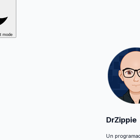
ht mode
DrZippie
Un programad