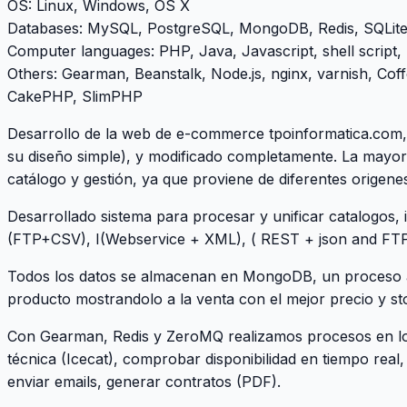
OS
: Linux, Windows, OS X
Databases
: MySQL, PostgreSQL, MongoDB, Redis, SQLit
Computer languages
: PHP, Java, Javascript, shell script,
Others
: Gearman, Beanstalk, Node.js, nginx, varnish, Co
CakePHP, SlimPHP
Desarrollo de la web de e-commerce
tpoinformatica.com
su diseño simple), y modificado completamente. La mayor p
catálogo y gestión, ya que proviene de diferentes origen
Desarrollado sistema para procesar y unificar catalogos,
(FTP+CSV), I(Webservice + XML), ( REST + json and FTP
Todos los datos se almacenan en MongoDB, un proceso an
producto mostrandolo a la venta con el mejor precio y st
Con Gearman, Redis y ZeroMQ realizamos procesos en lo
técnica (Icecat), comprobar disponibilidad en tiempo real
enviar emails, generar contratos (PDF).