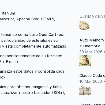
e
 Titanium
ÚLTIMAS EN
ffeescript, Apache Solr, HTML5,
, tomando como base OpenCart (por
Auto Memory 
articularidad de este sitio es su
su memoria
es y está completamente automátizado.
30 Mar 2026
 independientemente de su formato:
 + Excel )
aliza estos datos y consolida cada
Claude Code c
ock.
10 Mar 2026
tes para obtener imágenes y ficha
, actualizar nuestro buscador (SOLr),