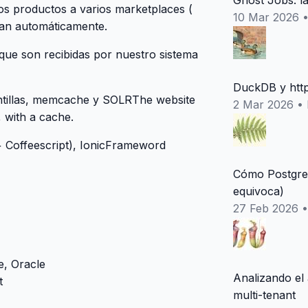
Ghost Jobs: l
os productos a varios marketplaces (
10 Mar 2026
zan automáticamente.
 que son recibidas por nuestro sistema
DuckDB y http
antillas, memcache y SOLRThe website
2 Mar 2026
•
 with a cache.
 + Coffeescript), IonicFrameword
Cómo PostgreS
equivoca)
27 Feb 2026
e, Oracle
Analizando el
t
multi-tenant