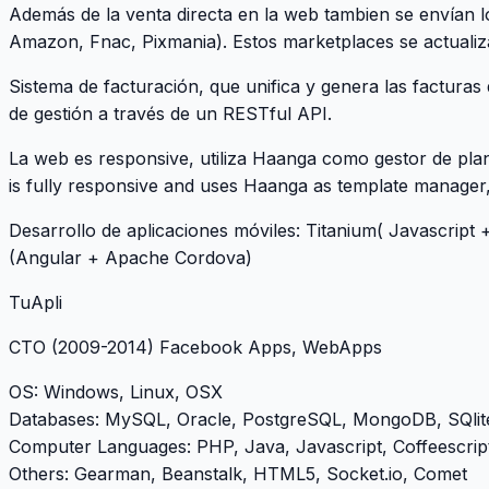
Además de la venta directa en la web tambien se envían l
Amazon, Fnac, Pixmania). Estos marketplaces se actuali
Sistema de facturación, que unifica y genera las facturas
de gestión a través de un RESTful API.
La web es responsive, utiliza Haanga como gestor de pl
is fully responsive and uses Haanga as template manager,
Desarrollo de aplicaciones móviles: Titanium( Javascript
(Angular + Apache Cordova)
TuApli
CTO
(2009-2014) Facebook Apps, WebApps
OS
: Windows, Linux, OSX
Databases
: MySQL, Oracle, PostgreSQL, MongoDB, SQlit
Computer Languages
: PHP, Java, Javascript, Coffeescrip
Others
: Gearman, Beanstalk, HTML5, Socket.io, Comet