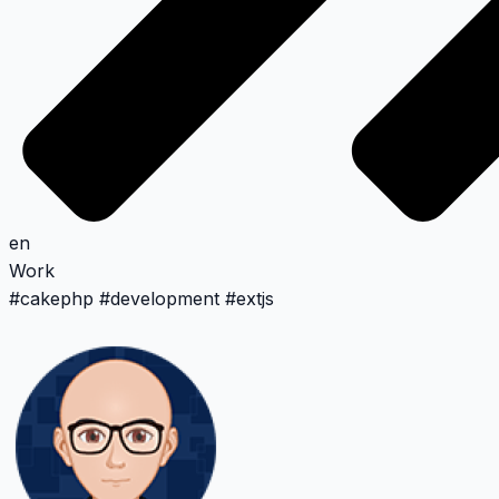
en
Work
#
cakephp
#
development
#
extjs