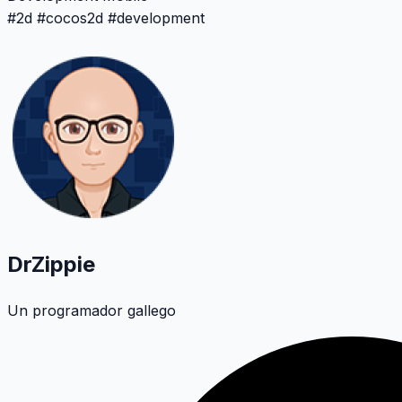
#
2d
#
cocos2d
#
development
DrZippie
Un programador gallego