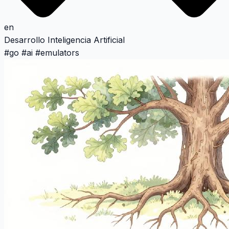
en
Desarrollo
Inteligencia Artificial
#
go
#
ai
#
emulators