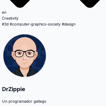
en
Creativity
#
3d
#
computer-graphics-society
#
design
DrZippie
Un programador gallego