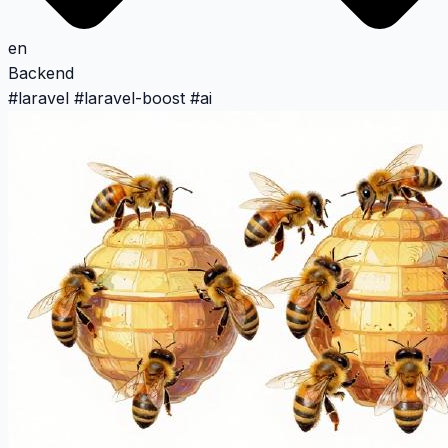
en
Backend
#
laravel
#
laravel-boost
#
ai