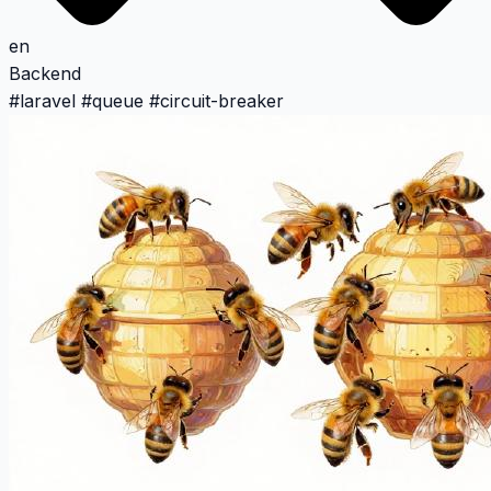
en
Backend
#
laravel
#
queue
#
circuit-breaker