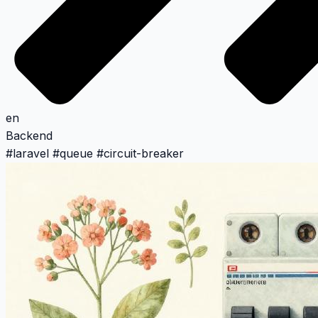
en
Backend
#
laravel
#
queue
#
circuit-breaker