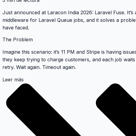
3 min de lectura
Just announced at Laracon India 2026:
Laravel Fuse
. It’
middleware for Laravel Queue jobs, and it solves a proble
have faced.
The Problem
Imagine this scenario: it’s 11 PM and Stripe is having iss
they keep trying to charge customers, and each job waits
retry. Wait again. Timeout again.
Leer más