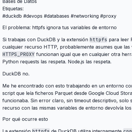
Bases de Datos
Etiquetas:
#
duckdb
#
devops
#
databases
#
networking
#
proxy
El problema: httpfs ignora tus variables de entorno
Si trabajas con DuckDB y la extensión
httpfs
para leer 
cualquier recurso HTTP, probablemente asumes que las 
HTTPS_PROXY
funcionan igual que en cualquier otra herra
Python requests las respeta. Node.js las respeta.
DuckDB no.
Me he encontrado con esto trabajando en un entorno corp
script que leía ficheros Parquet desde Google Cloud Sto
funcionaba. Sin error claro, sin timeout descriptivo, solo 
recurso con las mismas variables de entorno devolvía los
Por qué ocurre esto
La extensión
httpfs
de DuckDB utiliza internamente
cpp