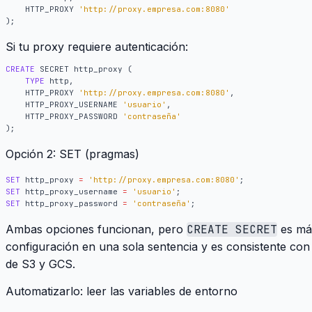
HTTP_PROXY
'http://proxy.empresa.com:8080'
);
Si tu proxy requiere autenticación:
CREATE
SECRET
http_proxy
(
TYPE
http
,
HTTP_PROXY
'http://proxy.empresa.com:8080'
,
HTTP_PROXY_USERNAME
'usuario'
,
HTTP_PROXY_PASSWORD
'contraseña'
);
Opción 2: SET (pragmas)
SET
http_proxy
=
'http://proxy.empresa.com:8080'
;
SET
http_proxy_username
=
'usuario'
;
SET
http_proxy_password
=
'contraseña'
;
Ambas opciones funcionan, pero
CREATE SECRET
es más
configuración en una sola sentencia y es consistente co
de S3 y GCS.
Automatizarlo: leer las variables de entorno