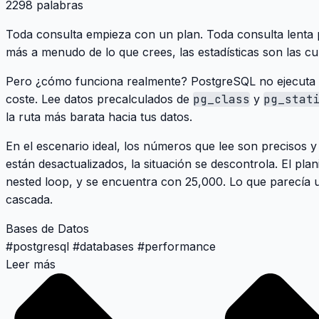
2298 palabras
Toda consulta empieza con un plan. Toda consulta lent
más a menudo de lo que crees, las estadísticas son las cu
Pero ¿cómo funciona realmente? PostgreSQL no ejecuta l
coste. Lee datos precalculados de
pg_class
y
pg_stat
la ruta más barata hacia tus datos.
En el escenario ideal, los números que lee son precisos 
están desactualizados, la situación se descontrola. El plani
nested loop, y se encuentra con 25,000. Lo que parecía u
cascada.
Bases de Datos
#
postgresql
#
databases
#
performance
Leer más