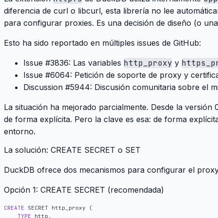
diferencia de curl o libcurl, esta librería no lee automáti
para configurar proxies. Es una decisión de diseño (o un
Esto ha sido reportado en múltiples issues de GitHub:
Issue #3836
: Las variables
http_proxy
y
https_p
Issue #6064
: Petición de soporte de proxy y certif
Discussion #5944
: Discusión comunitaria sobre el 
La situación ha mejorado parcialmente. Desde la versión 
de forma explícita. Pero la clave es esa:
de forma explícit
entorno.
La solución: CREATE SECRET o SET
DuckDB ofrece dos mecanismos para configurar el prox
Opción 1: CREATE SECRET (recomendada)
CREATE
SECRET
http_proxy
(
TYPE
http
,