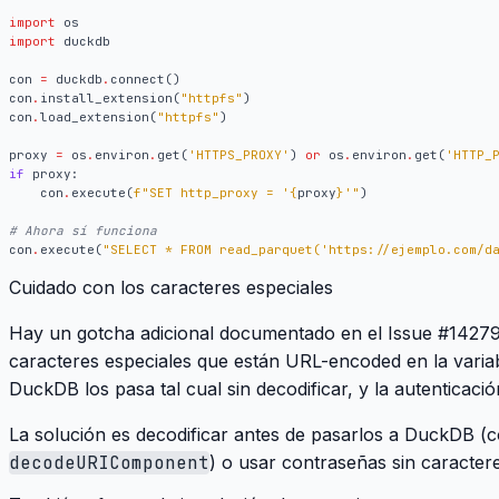
import
os
import
duckdb
con
=
duckdb
.
connect
()
con
.
install_extension
(
"httpfs"
)
con
.
load_extension
(
"httpfs"
)
proxy
=
os
.
environ
.
get
(
'HTTPS_PROXY'
)
or
os
.
environ
.
get
(
'HTTP_
if
proxy
:
con
.
execute
(
f
"SET http_proxy = '
{
proxy
}
'"
)
# Ahora sí funciona
con
.
execute
(
"SELECT * FROM read_parquet('https://ejemplo.com/d
Cuidado con los caracteres especiales
Hay un gotcha adicional documentado en el
Issue #1427
caracteres especiales que están URL-encoded en la varia
DuckDB los pasa tal cual sin decodificar, y la autenticación
La solución es decodificar antes de pasarlos a DuckDB (
decodeURIComponent
) o usar contraseñas sin caractere