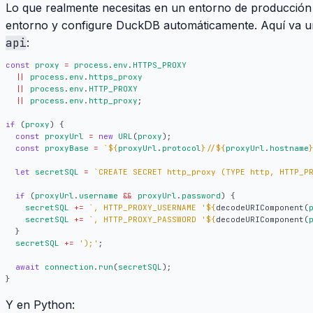
Lo que realmente necesitas en un entorno de producción e
entorno y configure DuckDB automáticamente. Aquí va u
api
:
const
proxy
=
process
.
env
.
HTTPS_PROXY
||
process
.
env
.
https_proxy
||
process
.
env
.
HTTP_PROXY
||
process
.
env
.
http_proxy
;
if
(
proxy
)
{
const
proxyUrl
=
new
URL
(
proxy
);
const
proxyBase
=
`
${
proxyUrl
.
protocol
}
//
${
proxyUrl
.
hostname
let
secretSQL
=
`CREATE SECRET http_proxy (TYPE http, HTTP_P
if
(
proxyUrl
.
username
&&
proxyUrl
.
password
)
{
secretSQL
+=
`, HTTP_PROXY_USERNAME '
${
decodeURIComponent
(
secretSQL
+=
`, HTTP_PROXY_PASSWORD '
${
decodeURIComponent
(
}
secretSQL
+=
');'
;
await
connection
.
run
(
secretSQL
);
}
Y en Python: