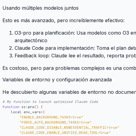
Usando múltiples modelos juntos
Esto es más avanzado, pero increíblemente efectivo:
O3-pro para planificación
: Usa modelos como O3 en C
arquitectónico
Claude Code para implementación
: Toma el plan det
Feedback loop
: Claude lee el resultado, reporta pro
Es costoso, pero para problemas complejos es una combi
Variables de entorno y configuración avanzada
He descubierto algunas variables de entorno no documen
# My function to launch optimized Claude Code
function
 cc-pro
()
{
local
env_vars
=(
"ENABLE_BACKGROUND_TASKS=true"
"FORCE_AUTO_BACKGROUND_TASKS=true"
"CLAUDE_CODE_DISABLE_NONESSENTIAL_TRAFFIC=true"
"CLAUDE_CODE_ENABLE_UNIFIED_READ_TOOL=true"