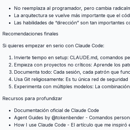
No reemplaza al programador
, pero cambia radicalm
La arquitectura se vuelve más importante
que el códi
Las habilidades de “dirección”
son tan importantes c
Recomendaciones finales
Si quieres empezar en serio con Claude Code:
Invierte tiempo en setup
: CLAUDE.md, comandos pers
Empieza con proyectos no críticos
: Aprende los pat
Documenta todo
: Cada sesión, cada patrón que fun
Usa Git religiosamente
: Es tu única red de seguridad
Experimenta con múltiples modelos
: La combinació
Recursos para profundizar
Documentación oficial de Claude Code
Agent Guides by @tokenbender
- Comandos personal
How I use Claude Code
- El artículo que me inspiró 