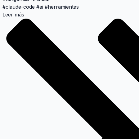
#
claude-code
#
ai
#
herramientas
Leer más