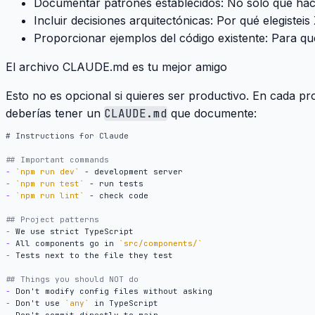
Documentar patrones establecidos
: No solo qué hac
Incluir decisiones arquitectónicas
: Por qué elegisteis
Proporcionar ejemplos del código existente
: Para qu
El archivo CLAUDE.md es tu mejor amigo
Esto no es opcional si quieres ser productivo. En cada pr
deberías tener un
CLAUDE.md
que documente:
-
`npm run dev`
-
`npm run test`
-
`npm run lint`
-
-
 All components go in 
`src/components/`
-
-
-
 Don't use 
`any`
-