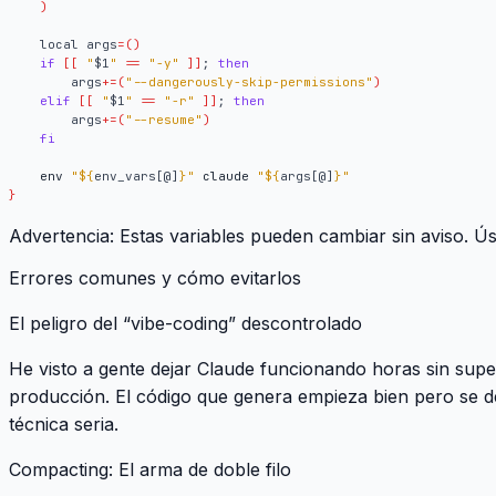
)
local
args
=()
if
[[
"
$1
"
==
"-y"
]]
;
then
args
+=(
"--dangerously-skip-permissions"
)
elif
[[
"
$1
"
==
"-r"
]]
;
then
args
+=(
"--resume"
)
fi
    env 
"
${
env_vars
[@]
}
"
 claude 
"
${
args
[@]
}
"
}
Advertencia
: Estas variables pueden cambiar sin aviso. Ús
Errores comunes y cómo evitarlos
El peligro del “vibe-coding” descontrolado
He visto a gente dejar Claude funcionando horas sin supe
producción. El código que genera empieza bien pero se 
técnica seria.
Compacting: El arma de doble filo