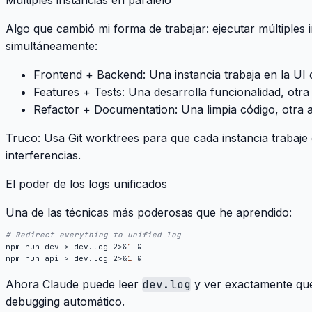
Algo que cambió mi forma de trabajar: ejecutar múltiples
simultáneamente:
Frontend + Backend
: Una instancia trabaja en la U
Features + Tests
: Una desarrolla funcionalidad, otra
Refactor + Documentation
: Una limpia código, otra 
Truco
: Usa Git worktrees para que cada instancia trabaje
interferencias.
El poder de los logs unificados
Una de las técnicas más poderosas que he aprendido:
# Redirect everything to unified log
npm run dev > dev.log 2>
&
1
&
npm run api > dev.log 2>
&
1
&
Ahora Claude puede leer
dev.log
y ver exactamente qué
debugging automático.